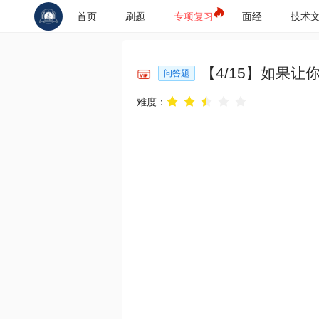
首页
刷题
专项复习
面经
技术
【
4
/
15
】
如果让
问答题
难度：