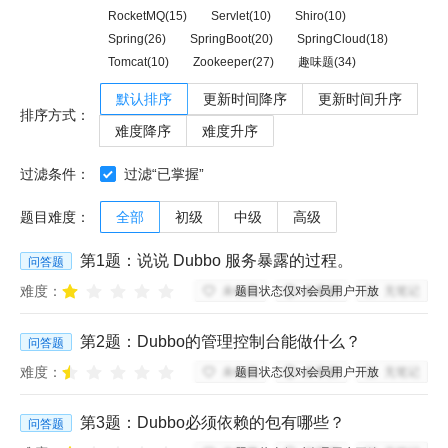
RocketMQ(15)
Servlet(10)
Shiro(10)
Spring(26)
SpringBoot(20)
SpringCloud(18)
Tomcat(10)
Zookeeper(27)
趣味题(34)
默认排序
更新时间降序
更新时间升序
排序方式：
难度降序
难度升序
过滤条件：
过滤“已掌握”
题目难度：
全部
初级
中级
高级
第
1
题：
说说 Dubbo 服务暴露的过程。
问答题
难度：
题目状态仅对会员用户开放
未收藏
未掌握
无笔记
第
2
题：
Dubbo的管理控制台能做什么？
问答题
难度：
题目状态仅对会员用户开放
未收藏
未掌握
无笔记
第
3
题：
Dubbo必须依赖的包有哪些？
问答题