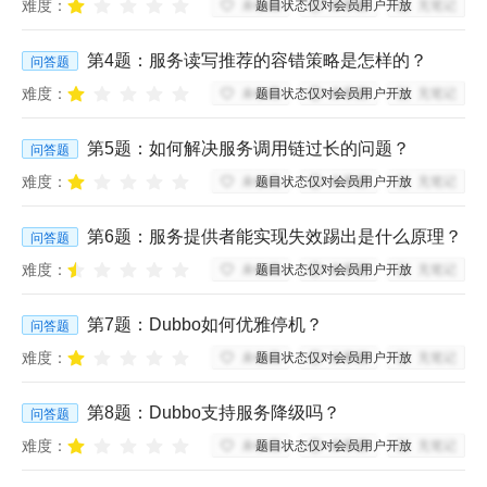
难度：
题目状态仅对会员用户开放
未收藏
未掌握
无笔记
第
4
题：
服务读写推荐的容错策略是怎样的？
问答题
难度：
题目状态仅对会员用户开放
未收藏
未掌握
无笔记
第
5
题：
如何解决服务调用链过长的问题？
问答题
难度：
题目状态仅对会员用户开放
未收藏
未掌握
无笔记
第
6
题：
服务提供者能实现失效踢出是什么原理？
问答题
难度：
题目状态仅对会员用户开放
未收藏
未掌握
无笔记
第
7
题：
Dubbo如何优雅停机？
问答题
难度：
题目状态仅对会员用户开放
未收藏
未掌握
无笔记
第
8
题：
Dubbo支持服务降级吗？
问答题
难度：
题目状态仅对会员用户开放
未收藏
未掌握
无笔记