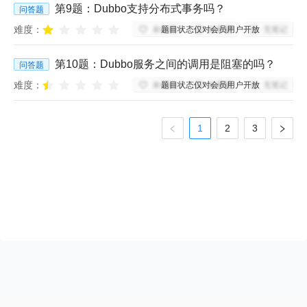
第
9
题：
Dubbo支持分布式事务吗？
问答题
难度：
题目状态仅对会员用户开放
未收藏
未掌握
无笔记
第
10
题：
Dubbo服务之间的调用是阻塞的吗？
问答题
难度：
题目状态仅对会员用户开放
未收藏
未掌握
无笔记
1
2
3