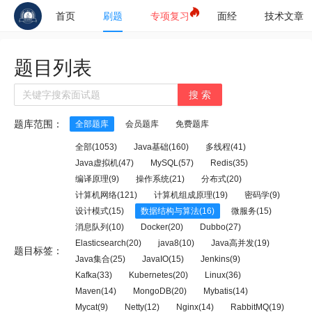
首页
刷题
专项复习
面经
技术文章
题目列表
搜 索
题库范围：
全部题库
会员题库
免费题库
全部(1053)
Java基础(160)
多线程(41)
Java虚拟机(47)
MySQL(57)
Redis(35)
编译原理(9)
操作系统(21)
分布式(20)
计算机网络(121)
计算机组成原理(19)
密码学(9)
设计模式(15)
数据结构与算法(16)
微服务(15)
消息队列(10)
Docker(20)
Dubbo(27)
Elasticsearch(20)
java8(10)
Java高并发(19)
题目标签：
Java集合(25)
JavaIO(15)
Jenkins(9)
Kafka(33)
Kubernetes(20)
Linux(36)
Maven(14)
MongoDB(20)
Mybatis(14)
Mycat(9)
Netty(12)
Nginx(14)
RabbitMQ(19)