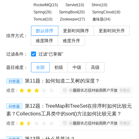
RocketMQ(15)
Servlet(10)
Shiro(10)
Spring(26)
SpringBoot(20)
SpringCloud(18)
Tomcat(10)
Zookeeper(27)
趣味题(34)
默认排序
更新时间降序
更新时间升序
排序方式：
难度降序
难度升序
过滤条件：
过滤“已掌握”
题目难度：
全部
初级
中级
高级
第
11
题：
如何知道二叉树的深度？
问答题
难度：
题目状态仅对会员用户开放
未收藏
未掌握
无笔记
第
12
题：
TreeMap和TreeSet在排序时如何比较元
问答题
素？Collections工具类中的sort()方法如何比较元素？
难度：
题目状态仅对会员用户开放
未收藏
未掌握
无笔记
第
13
题：
什么是算法？