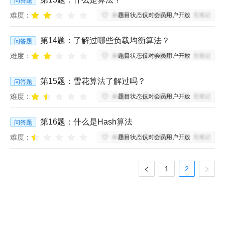
问答题
难度：
题目状态仅对会员用户开放
未收藏
未掌握
无笔记
第
14
题：
了解过哪些负载均衡算法？
问答题
难度：
题目状态仅对会员用户开放
未收藏
未掌握
无笔记
第
15
题：
雪花算法了解过吗？
问答题
难度：
题目状态仅对会员用户开放
未收藏
未掌握
无笔记
第
16
题：
什么是Hash算法
问答题
难度：
题目状态仅对会员用户开放
未收藏
未掌握
无笔记
1
2