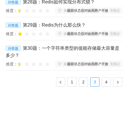
第
28
题：
Redis如何实现分布式锁？
问答题
难度：
题目状态仅对会员用户开放
未收藏
未掌握
无笔记
第
29
题：
Redis为什么那么快？
问答题
难度：
题目状态仅对会员用户开放
未收藏
未掌握
无笔记
第
30
题：
一个字符串类型的值能存储最大容量是
问答题
多少？
难度：
题目状态仅对会员用户开放
未收藏
未掌握
无笔记
1
2
3
4