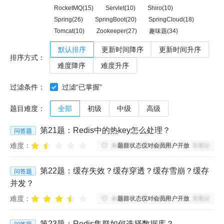
RocketMQ(15)
Servlet(10)
Shiro(10)
Spring(26)
SpringBoot(20)
SpringCloud(18)
Tomcat(10)
Zookeeper(27)
趣味题(34)
默认排序
更新时间降序
更新时间升序
排序方式：
难度降序
难度升序
过滤条件：
过滤“已掌握”
题目难度：
全部
初级
中级
高级
第
21
题：
Redis中的热key怎么处理？
问答题
难度：
题目状态仅对会员用户开放
未收藏
未掌握
无笔记
第
22
题：
缓存失效？缓存穿透？缓存雪崩？缓存
问答题
并发？
难度：
题目状态仅对会员用户开放
未收藏
未掌握
无笔记
第
23
题：
Redis集群如何选择数据库？