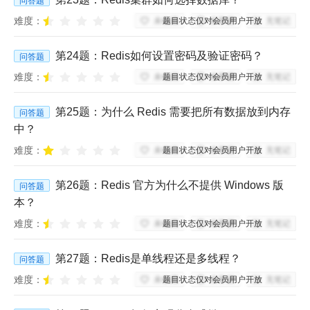
问答题
难度：
题目状态仅对会员用户开放
未收藏
未掌握
无笔记
第
24
题：
Redis如何设置密码及验证密码？
问答题
难度：
题目状态仅对会员用户开放
未收藏
未掌握
无笔记
第
25
题：
为什么 Redis 需要把所有数据放到内存
问答题
中？
难度：
题目状态仅对会员用户开放
未收藏
未掌握
无笔记
第
26
题：
Redis 官方为什么不提供 Windows 版
问答题
本？
难度：
题目状态仅对会员用户开放
未收藏
未掌握
无笔记
第
27
题：
Redis是单线程还是多线程？
问答题
难度：
题目状态仅对会员用户开放
未收藏
未掌握
无笔记