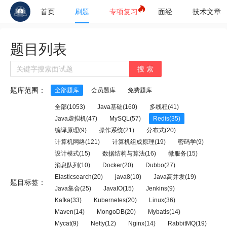
首页
刷题
专项复习
面经
技术文章
题目列表
搜 索
题库范围：
全部题库
会员题库
免费题库
全部(1053)
Java基础(160)
多线程(41)
Java虚拟机(47)
MySQL(57)
Redis(35)
编译原理(9)
操作系统(21)
分布式(20)
计算机网络(121)
计算机组成原理(19)
密码学(9)
设计模式(15)
数据结构与算法(16)
微服务(15)
消息队列(10)
Docker(20)
Dubbo(27)
Elasticsearch(20)
java8(10)
Java高并发(19)
题目标签：
Java集合(25)
JavaIO(15)
Jenkins(9)
Kafka(33)
Kubernetes(20)
Linux(36)
Maven(14)
MongoDB(20)
Mybatis(14)
Mycat(9)
Netty(12)
Nginx(14)
RabbitMQ(19)