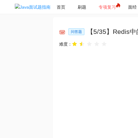
首页
刷题
专项复习
面经
【
5
/
35
】
Redi
问答题
难度：